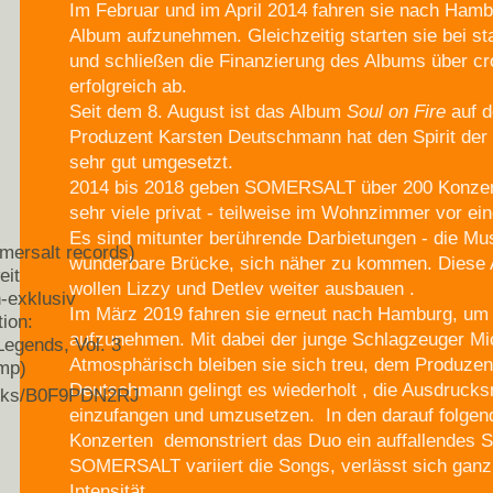
Im Februar und im April 2014 fahren sie nach Hamb
Album aufzunehmen. Gleichzeitig starten sie bei st
und schließen die Finanzierung des Albums über c
erfolgreich ab.
Seit dem 8. August ist das Album
Soul on Fire
auf d
Produzent Karsten Deutschmann hat den Spirit der
sehr gut umgesetzt.
2014 bis 2018 geben SOMERSALT über 200 Konzerte,
sehr viele privat - teilweise im Wohnzimmer vor ein
Es sind mitunter berührende Darbietungen - die Mus
mersalt records)
wunderbare Brücke, sich näher zu kommen. Diese 
eit
wollen Lizzy und Detlev weiter ausbauen .
-exklusiv
Im März 2019 fahren sie erneut nach Hamburg, um 
tion:
aufzunehmen. Mit dabei der junge Schlagzeuger Mi
 Legends, Vol. 3
Atmosphärisch bleiben sie sich treu, dem Produzen
mp)
Deutschmann gelingt es wiederholt , die Ausdrucks
racks/B0F9PDN2RJ
einzufangen und umzusetzen. In den darauf folgen
Konzerten demonstriert das Duo ein auffallendes S
SOMERSALT variiert die Songs, verlässt sich ganz 
Intensität.