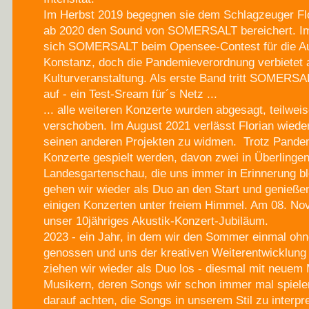
Im Herbst 2019 begegnen sie dem Schlagzeuger Flo
ab 2020 den Sound von SOMERSALT bereichert. Im 
sich SOMERSALT beim Opensee-Contest für die Au
Konstanz, doch die Pandemieverordnung verbietet a
Kulturveranstaltung. Als erste Band tritt SOMERS
auf - ein Test-Sream für´s Netz ...
... alle weiteren Konzerte wurden abgesagt, teilwei
verschoben. Im August 2021 verlässt Florian wiede
seinen anderen Projekten zu widmen. Trotz Pande
Konzerte gespielt werden, davon zwei in Überlingen
Landesgartenschau, die uns immer in Erinnerung b
gehen wir wieder als Duo an den Start und genieß
einigen Konzerten unter freiem Himmel. Am 08. Nov.
unser 10jähriges Akustik-Konzert-Jubiläum.
2023 - ein Jahr, in dem wir den Sommer einmal oh
genossen und uns der kreativen Weiterentwicklun
ziehen wir wieder als Duo los - diesmal mit neuem 
Musikern, deren Songs wir schon immer mal spielen
darauf achten, die Songs in unserem Stil zu interpr