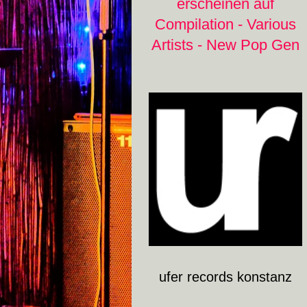
erscheinen auf
Compilation - Various
Artists - New Pop Gen
ufer records konstanz