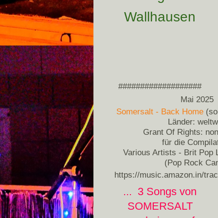
Wallhausen
###################
Mai 2025
Somersalt - Back Home
(so
Länder: weltw
Grant Of Rights: non
für die Compila
Various Artists - Brit Pop
(Pop Rock Ca
https://music.amazon.in/t
... 3 Songs von
SOMERSALT