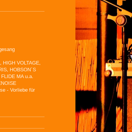
dgesang
UR, HIGH VOLTAGE,
RIS, HOBSON´S
 FLIDE MA u.a.
DENOISE
se - Vorliebe für