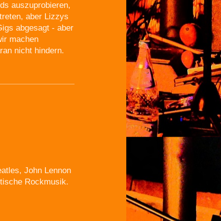
nds auszuprobieren,
treten, aber Lizzys
Gigs abgesagt - aber
 wir machen
an nicht hindern.
eatles, John Lennon
ritische Rockmusik.