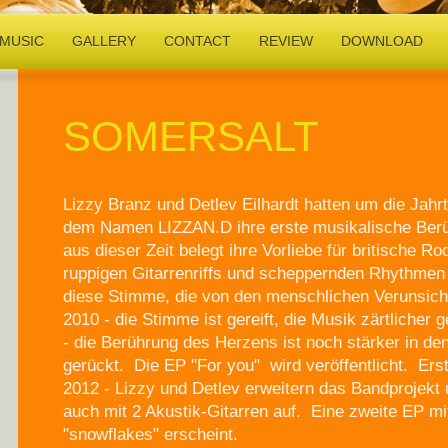
MUSIC
GALLERY
CONTACT
REVIEW
DOWNLOAD
SOMERSALT
Lizzy Branz und Detlev Eilhardt hatten um die Jah
dem Namen LIZZAN.D ihre erste musikalische Ber
aus dieser Zeit belegt ihre Vorliebe für britische 
ruppigen Gitarrenriffs und scheppernden Rhythme
diese Stimme, die von den menschlichen Verunsich
2010 - die Stimme ist gereift, die Musik zärtlicher
- die Berührung des Herzens ist noch stärker in de
gerückt. Die EP "For you" wird veröffentlicht. Erst
2012 - Lizzy und Detlev erweitern das Bandprojekt u
auch mit 2 Akustik-Gitarren auf. Eine zweite EP 
"snowflakes" erscheint.