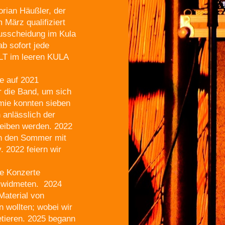
rian Häußler, der
März qualifiziert
sscheidung im Kula
b sofort jede
ALT im leeren KULA
se auf 2021
r die Band, um sich
mie konnten sieben
 anlässlich der
leiben werden. 2022
en den Sommer mit
 2022 feiern wir
ne Konzerte
g widmeten. 2024
Material von
 wollten; wobei wir
etieren. 2025 begann