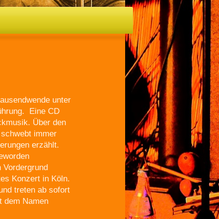
rtausendwende unter
ührung. Eine CD
Rockmusik. Über den
n schwebt immer
erungen erzählt.
 geworden
n Vordergrund
es Konzert in Köln.
nd treten ab sofort
mit dem Namen